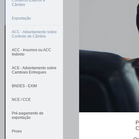
Comércio Exterior e
Câmbio
Exportação
ACC - Adiantamento sobre
Contrato de Câmbio
ACC - Insumos ou ACC
Indireto
ACE - Adiantamento sobre
Cambiais Entregues
BNDES - EXIM
NCE / CCE
Pré-pagamento de
exportação
P
C
Proex