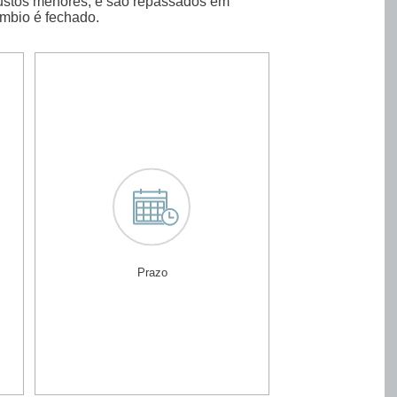
custos menores, e são repassados em
âmbio é fechado.
Prazo