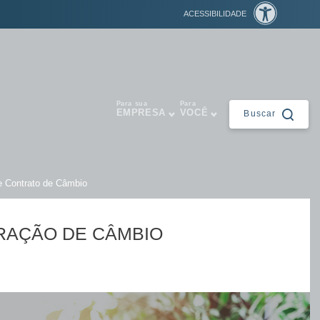
ACESSIBILIDADE
Para sua
Para
EMPRESA
VOCÊ
Buscar
Fechar
e Contrato de Câmbio
RAÇÃO DE CÂMBIO
ntes