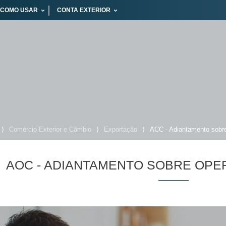
COMO USAR
CONTA EXTERIOR
⟩
Comércio Exterior e Câmbio
⟩
Exportação
⟩
ACC - Adiantamento sobr
AOC - ADIANTAMENTO SOBRE OPE
Suas buscas rece