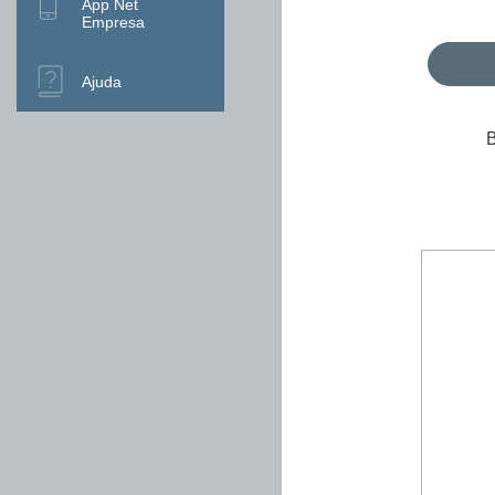
App Net
Empresa
Ajuda
B