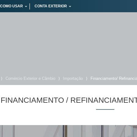
COMO USAR
CONTA EXTERIOR
⟩
Comércio Exterior e Câmbio
⟩
Importação
⟩
Financiamento/ Refinanci
FINANCIAMENTO / REFINANCIAMEN
Suas buscas rece