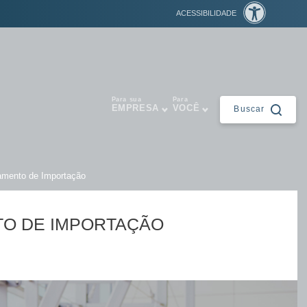
ACESSIBILIDADE
Para sua
Para
EMPRESA
VOCÊ
Buscar
Fechar
amento de Importação
TO DE IMPORTAÇÃO
ntes