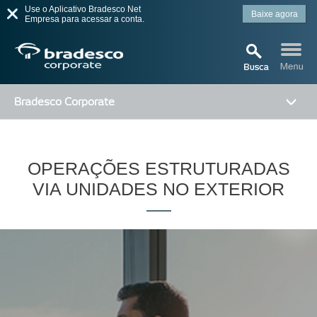
Use o Aplicativo Bradesco Net
Baixe agora
Empresa para acessar a conta.
Bradesco Corporate
MAIS BUSCADOS
SUAS BUSCAS
OPERAÇÕES ESTRUTURADAS
RECENTES
VIA UNIDADES NO EXTERIOR