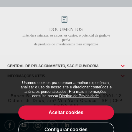
DOCUMENTOS
Entenda a natureza, os riscos, os custos, o potencial de ganho e
perda
de produtos de investimentos mais complexos
CENTRAL DE RELACIONAMENTO, SAC E OUVIDORIA
INFORMAÇÕES ÚTEIS
Usamos cookies pra oferecer a melhor experiência,
analisar o uso de nosso site e direcionar conteúdos e
anúncios personalizados. Pra mais informações,
Banco Bradesco SA | CNPJ: 60.746.948.0001-12
consulte nossa
Diretiva de Privacidade
.
Cidade de Deus, s/nº Vila Yara Osasco | SP | CEP:
06029-900
Aceitar cookies
Configurar cookies