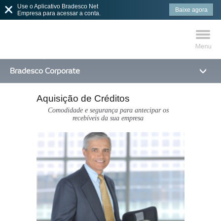
Use o Aplicativo Bradesco Net
Baixe agora
Empresa para acessar a conta.
Bradesco Corporate
Aquisição de Créditos
MAIS BUSCADOS
SUAS BUSCAS
Comodidade e segurança para antecipar os
recebíveis da sua empresa
RECENTES