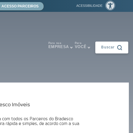
ACESSIBILIDADE
ACESSO PARCEIROS
Para sua
Para
EMPRESA
VOCÊ
Buscar
Fechar
desco Imóveis
ntes
a com todos os Parceiros do Bradesco
ira rápida e simples, de acordo com a sua