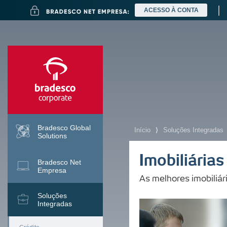
Ir
ACESSO À CONTA
para
o
conteúdo
Ir
para
a
pesquisa
Ir
para
o
menu
Ir
para
o
conteúdo
Bradesco Global
Início
⟩
Soluções Integradas
Solutions
Imobiliárias
Bradesco Net
Empresa
As melhores imobiliár
Soluções
Mais buscados
Integradas