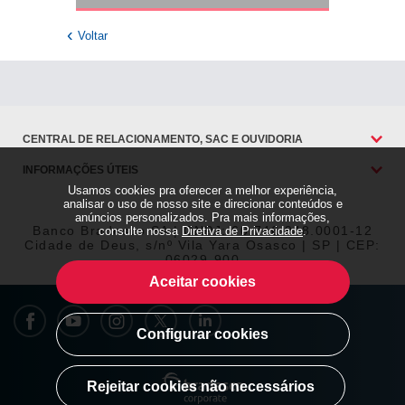
Voltar
CENTRAL DE RELACIONAMENTO, SAC E OUVIDORIA
INFORMAÇÕES ÚTEIS
Usamos cookies pra oferecer a melhor experiência,
analisar o uso de nosso site e direcionar conteúdos e
anúncios personalizados. Pra mais informações,
Banco Bradesco SA | CNPJ: 60.746.948.0001-12
consulte nossa
Diretiva de Privacidade
.
Cidade de Deus, s/nº Vila Yara Osasco | SP | CEP:
06029-900
Aceitar cookies
Configurar cookies
Rejeitar cookies não necessários