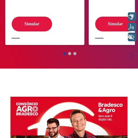
Libras
Simular
Simular
Voz
+ Acessibilidade