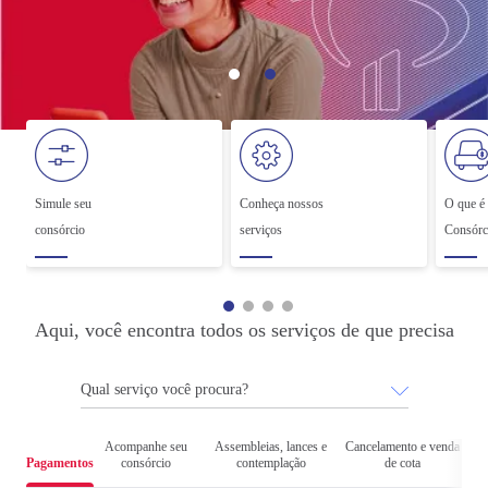
Simule seu
Conheça nossos
O que é
consórcio
serviços
Consórc
Aqui, você encontra todos os serviços de que precisa
Dicas de segurança
Acompanhe seu
Assembleias, lances e
Cancelamento e venda
Confira sempre se:
Pagamentos
consórcio
contemplação
de cota