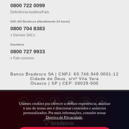
0800 722 0099
Deficiência Auditiva/fala
SAC Alô Bradesco (Atendimento 24 horas)
0800 704 8383
Demais SACs
Ouvidoria
0800 727 9933
Fale conosco
Banco Bradesco SA | CNPJ: 60.746.948.0001-12
Cidade de Deus, s/nº Vila Yara
Osasco | SP | CEP: 06029-900
Usamos cookies pra oferecer a melhor experiência, analisar
o uso de nosso site e direcionar conteúdos e anúncios
personalizados. Pra mais informações, consulte nossa
Diretiva de Privacidade
.