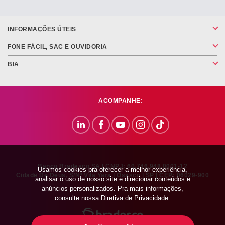
INFORMAÇÕES ÚTEIS
FONE FÁCIL, SAC E OUVIDORIA
BIA
ACOMPANHE:
Banco Bradesco SA | CNPJ: 60.746.948.0001-12
Usamos cookies pra oferecer a melhor experiência,
Cidade De Deus, S/nº Vila Yara | Osasco | SP | CEP: 06029-900
analisar o uso de nosso site e direcionar conteúdos e
anúncios personalizados. Pra mais informações,
consulte nossa
Diretiva de Privacidade
.