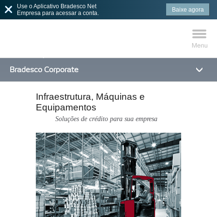
Use o Aplicativo Bradesco Net
Baixe agora
Empresa para acessar a conta.
Bradesco Corporate
Infraestrutura, Máquinas e
MAIS BUSCADOS
SUAS BUSCAS
Equipamentos
RECENTES
Soluções de crédito para sua empresa