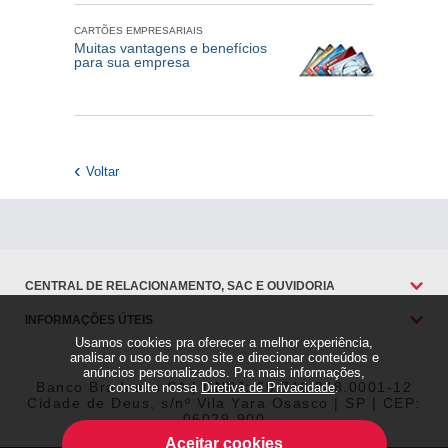
CARTÕES EMPRESARIAIS
Muitas vantagens e benefícios
para sua empresa
Voltar
CENTRAL DE RELACIONAMENTO, SAC E OUVIDORIA
INFORMAÇÕES ÚTEIS
Usamos cookies pra oferecer a melhor experiência,
analisar o uso de nosso site e direcionar conteúdos e
anúncios personalizados. Pra mais informações,
Banco Bradesco SA | CNPJ: 60.746.948.0001-12
consulte nossa
Diretiva de Privacidade
.
Cidade de Deus, s/nº Vila Yara Osasco | SP | CEP:
06029-900
Aceitar cookies