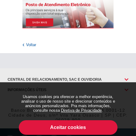
Voltar
CENTRAL DE RELACIONAMENTO, SAC E OUVIDORIA
INFORMAÇÕES ÚTEIS
Usamos cookies pra oferecer a melhor experiência,
analisar o uso de nosso site e direcionar conteúdos e
anúncios personalizados. Pra mais informações,
Banco Bradesco SA | CNPJ: 60.746.948.0001-12
consulte nossa
Diretiva de Privacidade
.
Cidade de Deus, s/nº Vila Yara Osasco | SP | CEP:
06029-900
Aceitar cookies