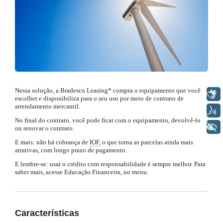
SEPARAMOS PARA VOCÊ
Antecipação
Renegoc
Imposto de
Bradesco
de
renda
Explica
Dívidas
Nessa solução, a Bradesco Leasing* compra o equipamento que você
Libras
escolher e disponibiliza para o seu uso por meio de contrato de
arrendamento mercantil.
Voz
No final do contrato, você pode ficar com o equipamento, devolvê-lo
+ Acessibilidade
ou renovar o contrato.
E mais: não há cobrança de
IOF
, o que torna as parcelas ainda mais
atrativas, com longo prazo de pagamento.
E lembre-se: usar o crédito com responsabilidade é sempre melhor. Para
saber mais, acesse Educação Financeira, no menu.
Características