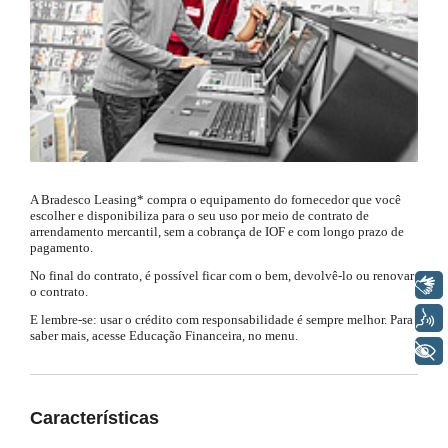
SEPARAMOS PARA VOCÊ
Antecipação
Renegoc
Imposto de
Bradesco
de
renda
Explica
Dívidas
A Bradesco Leasing* compra o equipamento do fornecedor que você
escolher e disponibiliza para o seu uso por meio de contrato de
arrendamento mercantil, sem a cobrança de IOF e com longo prazo de
pagamento.
No final do contrato, é possível ficar com o bem, devolvê-lo ou renovar
Libras
o contrato.
Voz
E lembre-se: usar o crédito com responsabilidade é sempre melhor. Para
saber mais, acesse Educação Financeira, no menu.
+ Acessibilidade
Características