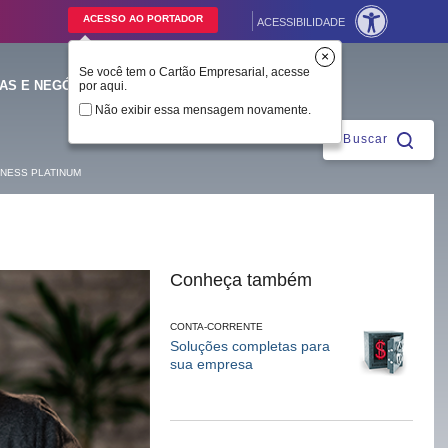
ACESSO AO PORTADOR
ACESSIBILIDADE
×
Se você tem o Cartão Empresarial, acesse
BRADESCO
PARA
CORPORATE
VOCÊ
AS E NEGÓCIOS
por aqui.
Fechar
Não exibir essa mensagem novamente.
Buscar
NESS PLATINUM
ntes
Conheça também
CONTA-CORRENTE
Soluções completas para
sua empresa