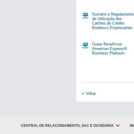
Sumário e Regulamento
de Utilização dos
Pagamentos
Cartões de Crédito
Bradesco Empresariais
Recebimentos
Guias Benefícios
American Express®
Business Platinum
Renegociação
de dívida
Duplicata
Escritural
Derivativos
Voltar
2ª Via de
Boleto
CENTRAL DE RELACIONAMENTO, SAC E OUVIDORIA
I
Layout de
Arquivo