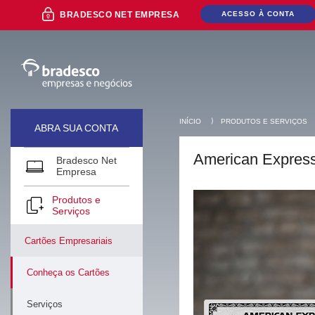
Ir
BRADESCO NET EMPRESA
ACESSO À CONTA
para
o
conteúdo
Ir
para
o
Menu
Ir
para
⟩
INÍCIO
PRODUTOS E SERVIÇOS
ABRA SUA CONTA
a
Pesquisa
American Express
Ir
Bradesco Net
Mais buscados
para
Empresa
o
Rodapé
Produtos e
Serviços
Cartões Empresariais
Conheça os Cartões
Serviços