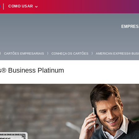
COMO USAR
EMPRES
⟩
⟩
⟩
CARTÕES EMPRESARIAIS
CONHEÇA OS CARTÕES
AMERICAN EXPRESS® BUSI
® Business Platinum
Suas buscas rece