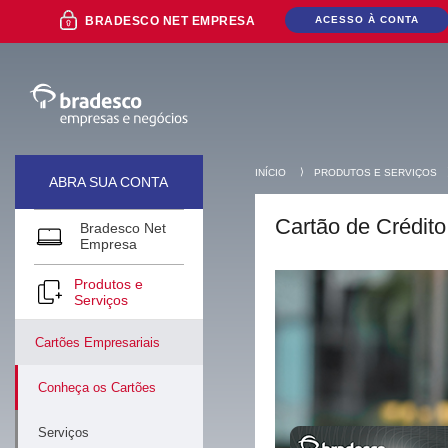
Ir
BRADESCO NET EMPRESA
ACESSO À CONTA
para
o
conteúdo
Ir
para
o
Menu
Ir
para
⟩
INÍCIO
PRODUTOS E SERVIÇOS
ABRA SUA CONTA
a
Pesquisa
Cartão de Crédito
Ir
Bradesco Net
Mais buscados
para
Empresa
o
Rodapé
Produtos e
Serviços
Cartões Empresariais
Conheça os Cartões
Serviços