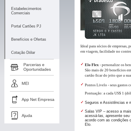
Estabelecimentos
Comerciais
Portal Cartões PJ
Benefícios e Ofertas
Ideal para sócios de empresas, 
em viagem, facilidade no contro
Cotação Dólar
Parcerias e
Elo Flex
- personalize os ben
Oportunidades
São mais de 20 benefícios ent
cartão ficar do jeito que a su
MEI
Pontos Livelo - seus gastos 
Pontuação: a cada US$ 1 (dól
App Net Empresa
Seguros e Assistências e m
Salas VIP – acesso a mais 
Ajuda
acessá-las, apresente seu C
acordo com as condições da
Elo.