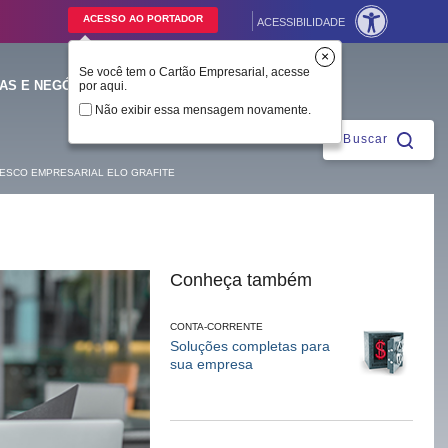
ACESSO AO PORTADOR
ACESSIBILIDADE
×
Se você tem o Cartão Empresarial, acesse
BRADESCO
PARA
CORPORATE
VOCÊ
AS E NEGÓCIOS
por aqui.
Fechar
Não exibir essa mensagem novamente.
Buscar
ESCO EMPRESARIAL ELO GRAFITE
ntes
Conheça também
CONTA-CORRENTE
Soluções completas para
sua empresa