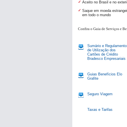
Aceito no Brasil e no exter
Saque em moeda estrangeira
em todo o mundo
Pagamentos
Confira o Guia de Serviços e Be
Recebimentos
Sumário e Regulamento
de Utilização dos
Renegociação
Cartões de Crédito
de dívida
Bradesco Empresariais
Duplicata
Escritural
Guias Benefícios Elo
Grafite
Derivativos
Seguro Viagem
2ª Via de
Boleto
Taxas e Tarifas
Layout de
Arquivo