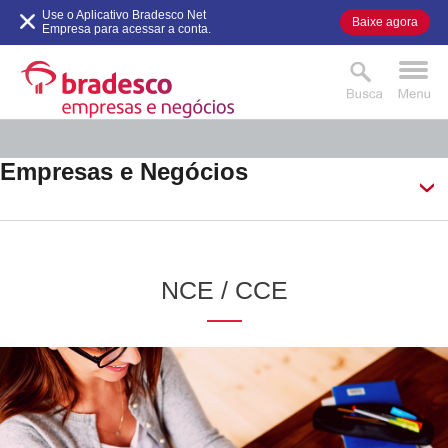
VER AGORA
Use o Aplicativo Bradesco Net
Baixe agora
.
.
Empresa para acessar a conta.
Empresas e Negócios
NCE / CCE