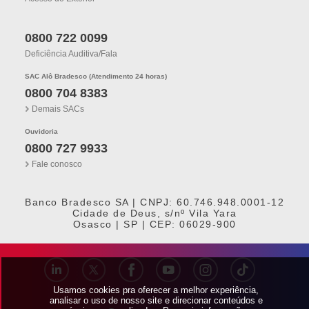
0800 722 0099
Deficiência Auditiva/fala
SAC Alô Bradesco (Atendimento 24 horas)
0800 704 8383
Demais SACs
Ouvidoria
0800 727 9933
Fale conosco
Banco Bradesco SA | CNPJ: 60.746.948.0001-12
Cidade de Deus, s/nº Vila Yara
Osasco | SP | CEP: 06029-900
Usamos cookies pra oferecer a melhor experiência,
analisar o uso de nosso site e direcionar conteúdos e