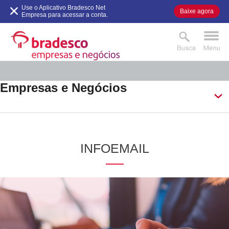
VER AGORA
Use o Aplicativo Bradesco Net
Baixe agora
.
.
Empresa para acessar a conta.
Empresas e Negócios
INFOEMAIL