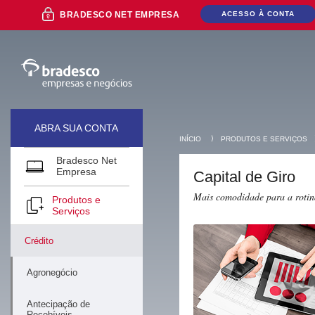
Ir
BRADESCO NET EMPRESA
ACESSO À CONTA
para
o
conteúdo
Ir
para
o
Menu
Ir
para
ABRA SUA CONTA
a
⟩
INÍCIO
PRODUTOS E SERVIÇOS
Pesquisa
Ir
Bradesco Net
Mais buscados
para
Empresa
Capital de Giro
o
Rodapé
Mais comodidade para a rotin
Produtos e
Serviços
Crédito
Agronegócio
Antecipação de
Recebíveis