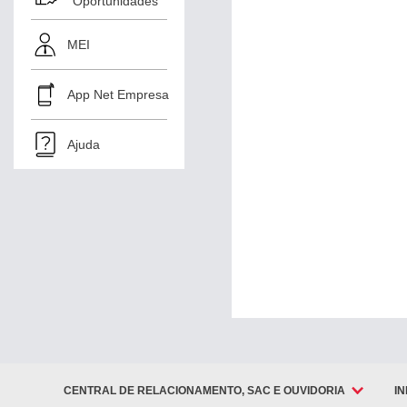
Oportunidades
Tarifas
MEI
Previdência
App Net Empresa
Ajuda
Capitalização
Protesto
Custódia
Qualificada
Prorrogação
de Títulos
Descontados
CENTRAL DE RELACIONAMENTO, SAC E OUVIDORIA
I