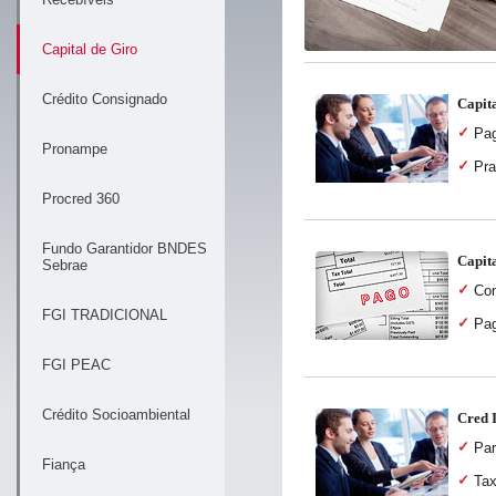
Capital de Giro
Crédito Consignado
Capit
Pag
Pronampe
Pra
Procred 360
Fundo Garantidor BNDES
Capit
Sebrae
Con
FGI TRADICIONAL
Pag
FGI PEAC
Crédito Socioambiental
Cred 
Par
Fiança
Tax