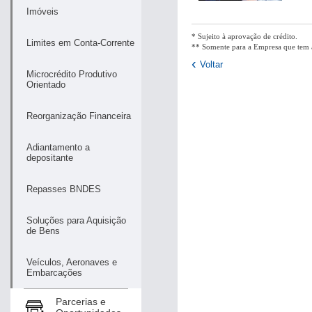
Imóveis
* Sujeito à aprovação de crédito.
Limites em Conta-Corrente
** Somente para a Empresa que tem 
Pagamentos
Voltar
Microcrédito Produtivo
Orientado
Recebimentos
Reorganização Financeira
Renegociação
de dívida
Adiantamento a
depositante
Duplicata
Escritural
Repasses BNDES
Derivativos
Soluções para Aquisição
de Bens
2ª Via de
Veículos, Aeronaves e
Boleto
Embarcações
Layout de
Parcerias e
Arquivo