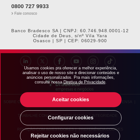
0800 727 9933
Fale conosco
Banco Bradesco SA | CNPJ: 60.746.948.0001-12
Cidade de Deus, s/nº Vila Yara
Osasco | SP | CEP: 06029-900
Usamos cookies pra oferecer a melhor experiência,
analisar o uso de nosso site e direcionar conteúdos e
anúncios personalizados. Pra mais informações,
consulte nossa
Diretiva de Privacidade
.
Aceitar cookies
SOBRE O BRADESCO
|
BRADESCO EXPLICA
|
BRADESCO IMPRENSA
|
TRABALHE CONOSCO
|
SEGURANÇA
|
INTEGRIDADE
|
Configurar cookies
RELAÇÃO COM INVESTIDORES
|
PREFERÊNCIA COOKIES
Rejeitar cookies não necessários