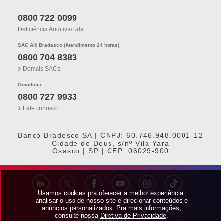
0800 722 0099
Deficiência Auditiva/fala
SAC Alô Bradesco (Atendimento 24 horas)
0800 704 8383
Demais SACs
Ouvidoria
0800 727 9933
Fale conosco
Banco Bradesco SA | CNPJ: 60.746.948.0001-12
Cidade de Deus, s/nº Vila Yara
Osasco | SP | CEP: 06029-900
Usamos cookies pra oferecer a melhor experiência,
analisar o uso de nosso site e direcionar conteúdos e
anúncios personalizados. Pra mais informações,
consulte nossa
Diretiva de Privacidade
.