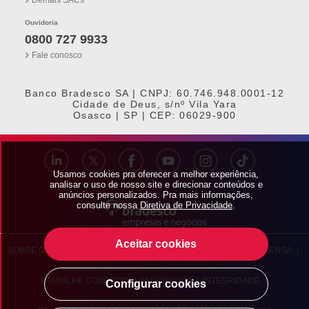
Ouvidoria
0800 727 9933
Fale conosco
Banco Bradesco SA | CNPJ: 60.746.948.0001-12
Cidade de Deus, s/nº Vila Yara
Osasco | SP | CEP: 06029-900
Usamos cookies pra oferecer a melhor experiência,
analisar o uso de nosso site e direcionar conteúdos e
anúncios personalizados. Pra mais informações,
consulte nossa
Diretiva de Privacidade
.
Aceitar cookies
SOBRE O BRADESCO
|
BRADESCO EXPLICA
|
BRADESCO IMPRENSA
|
TRABALHE CONOSCO
|
SEGURANÇA
|
INTEGRIDADE
|
Configurar cookies