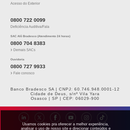
Acesso do Exterior
0800 722 0099
Deficiência Auditiva/fala
SAC Alô Bradesco (Atendimento 24 horas)
0800 704 8383
Demais SACs
Ouvidoria
0800 727 9933
Fale conosco
Banco Bradesco SA | CNPJ: 60.746.948.0001-12
Cidade de Deus, s/nº Vila Yara
Osasco | SP | CEP: 06029-900
Usamos cookies pra oferecer a melhor experiência,
analisar o uso de nosso site e direcionar conteúdos e