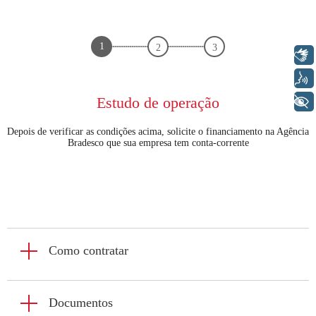
1
2
3
Libras
Voz
Estudo de operação
+ Acessibilidade
Depois de verificar as condições acima, solicite o financiamento na Agência
Bradesco que sua empresa tem conta-corrente
a
Como contratar
É
Documentos