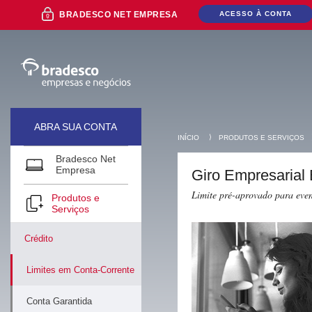
Ir
BRADESCO NET EMPRESA
ACESSO À CONTA
para
o
conteúdo
Ir
para
o
Menu
Ir
para
ABRA SUA CONTA
a
⟩
INÍCIO
PRODUTOS E SERVIÇOS
Pesquisa
Ir
Bradesco Net
Mais buscados
para
Empresa
Giro Empresarial
o
Rodapé
Limite pré-aprovado para even
Produtos e
Serviços
Crédito
Limites em Conta-Corrente
Conta Garantida