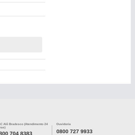
C Alô Bradesco (Atendimento 24
Ouvidoria
ras)
0800 727 9933
800 704 8383