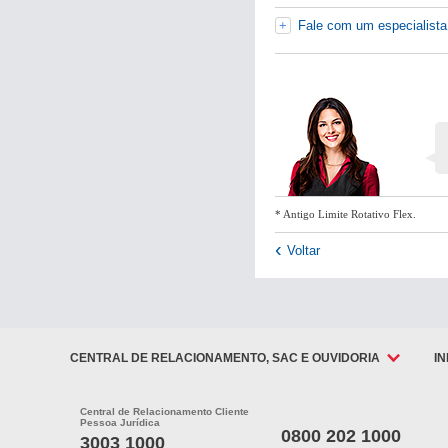
Fale com um especialista
Pagamentos
Recebimentos
Renegociação
de dívida
* Antigo Limite Rotativo Flex.
Duplicata
Voltar
Escritural
Derivativos
CENTRAL DE RELACIONAMENTO, SAC E OUVIDORIA
I
2ª Via de
Boleto
Central de Relacionamento Cliente
Layout de
Pessoa Jurídica
0800 202 1000
Arquivo
3003 1000