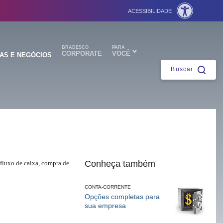
ACESSIBILIDADE
Fechar
BRADESCO
PARA
CORPORATE
VOCÊ
AS E NEGÓCIOS
Buscar
ntes
Conheça também
 fluxo de caixa, compra de
CONTA-CORRENTE
Opções completas para
sua empresa