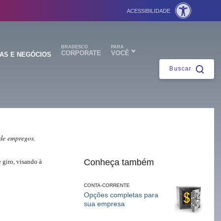
ACESSIBILIDADE
Fechar
BRADESCO
PARA
CORPORATE
VOCÊ
AS E NEGÓCIOS
Buscar
ntes
 de empregos.
Conheça também
 giro, visando à
CONTA-CORRENTE
Opções completas para
sua empresa