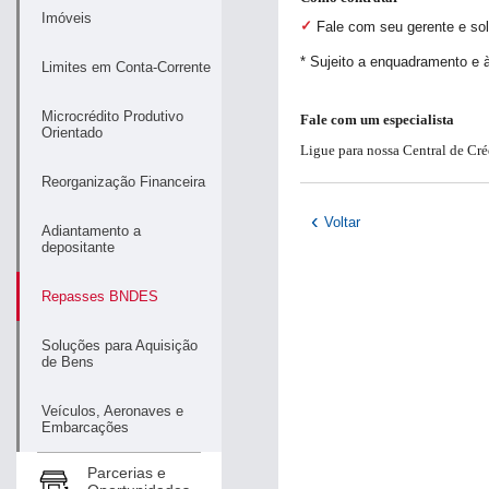
Imóveis
Fale com seu gerente e soli
* Sujeito a enquadramento e à
Limites em Conta-Corrente
Pagamentos
Microcrédito Produtivo
Fale com um especialista
Orientado
Recebimentos
Ligue para nossa Central de Créd
Reorganização Financeira
Renegociação
de dívida
Voltar
Adiantamento a
depositante
Duplicata
Escritural
Repasses BNDES
Derivativos
Soluções para Aquisição
de Bens
2ª Via de
Veículos, Aeronaves e
Boleto
Embarcações
Layout de
Parcerias e
Arquivo