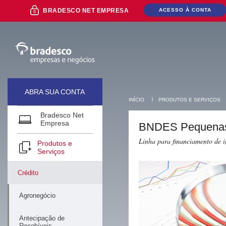
Ir
BRADESCO NET EMPRESA
ACESSO À CONTA
para
o
conteúdo
Ir
para
o
Menu
Ir
para
ABRA SUA CONTA
a
⟩
INÍCIO
PRODUTOS E SERVIÇOS
Pesquisa
Ir
Bradesco Net
Mais buscados
para
Empresa
BNDES Pequenas
o
Rodapé
Linha para financiamento de i
Produtos e
Serviços
Crédito
Agronegócio
Antecipação de
Recebíveis