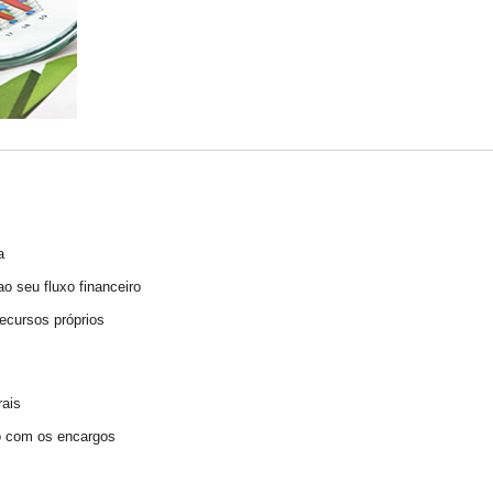
a
 seu fluxo financeiro
cursos próprios
rais
o com os encargos