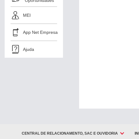
Oportunidades
Tarifas
MEI
Previdência
App Net Empresa
Ajuda
Capitalização
Protesto
Custódia
Qualificada
Prorrogação
de Títulos
Descontados
CENTRAL DE RELACIONAMENTO, SAC E OUVIDORIA
I