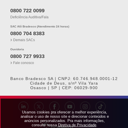
0800 722 0099
Deficiência Auditiva/fala
SAC Alô Bradesco (Atendimento 24 horas)
0800 704 8383
Demais SACs
Ouvidoria
0800 727 9933
Fale conosco
Banco Bradesco SA | CNPJ: 60.746.948.0001-12
Cidade de Deus, s/nº Vila Yara
Osasco | SP | CEP: 06029-900
Usamos cookies pra oferecer a melhor experiência,
analisar o uso de nosso site e direcionar conteúdos e
anúncios personalizados. Pra mais informações,
consulte nossa
Diretiva de Privacidade
.