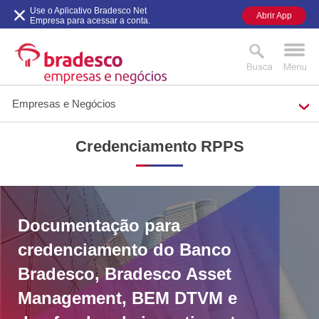
Use o Aplicativo Bradesco Net
Abrir App
Empresa para acessar a conta.
Empresas e Negócios
Credenciamento RPPS
MAIS BUSCADOS
SUAS BUSCAS
RECENTES
Documentação para
credenciamento do Banco
Bradesco, Bradesco Asset
Management, BEM DTVM e