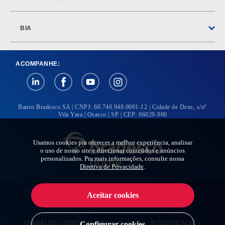
BIA
ACOMPANHE:
Banco Bradesco SA | CNPJ: 60.746.948.0001-12 | Cidade de Deus, s/nº
Vila Yara | Osasco | SP | CEP: 06029-900
Usamos cookies pra oferecer a melhor experiência, analisar
o uso de nosso site e direcionar conteúdos e anúncios
personalizados. Pra mais informações, consulte nossa
Diretiva de Privacidade
.
Aceitar cookies
BRADESCO EXPLICA
|
BRADESCO IMPRENSA
|
TRABALHE CONOSCO
|
SEGURANÇA
|
INTEGRIDADE
|
Configurar cookies