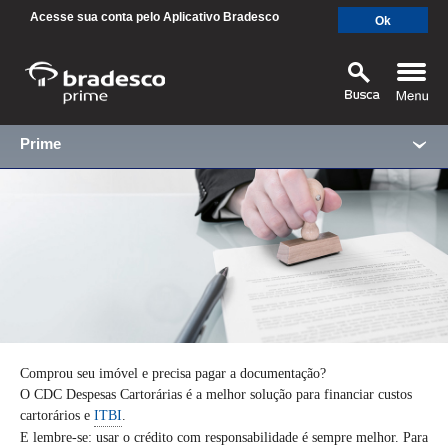
Acesse sua conta pelo Aplicativo Bradesco
Ok
Prime
CDC Despesas
Cartorárias*
MAIS BUSCADOS
SUAS BUSCAS RECENTES
Comprou seu imóvel e precisa pagar a documentação?
O CDC Despesas Cartorárias é a melhor solução para financiar custos
cartorários e
.
ITBI
E lembre-se: usar o crédito com responsabilidade é sempre melhor. Para
SEPARAMOS PARA VOCÊ