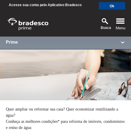
Acesse sua conta pelo Aplicativo Bradesco
Ok
Prime
CDC Reforma de
Imóveis,
MAIS BUSCADOS
SUAS BUSCAS RECENTES
Condomínios e
Reúso de Água
Quer ampliar ou reformar sua casa? Quer economizar reutilizando a
água?
Conheça as melhores condições* para reforma de imóveis, condomínios
e reúso de água
SEPARAMOS PARA VOCÊ