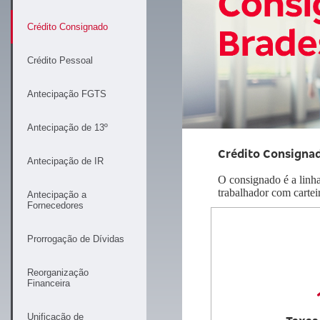
Crédito Consignado
Crédito Pessoal
Separamos para você
Antecipação FGTS
Antecipação de 13º
Crédito Consigna
Bradesco
Antecipação de IR
Antecipação Imposto de renda
Explica
O consignado é a linha
trabalhador com cartei
Antecipação a
Fornecedores
Prorrogação de Dívidas
Reorganização
Financeira
Unificação de