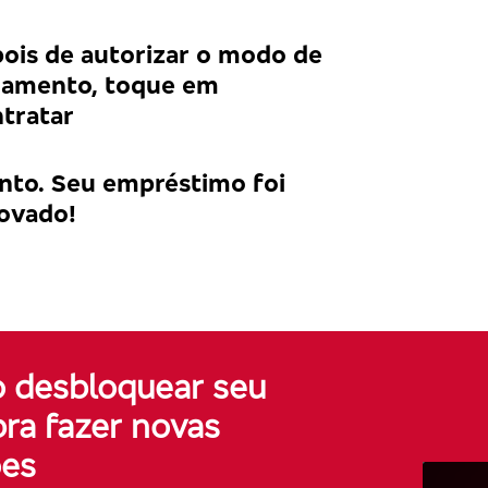
ois de autorizar o modo de
amento, toque em
tratar
nto. Seu empréstimo foi
ovado!
o desbloquear seu
pra fazer novas
ões