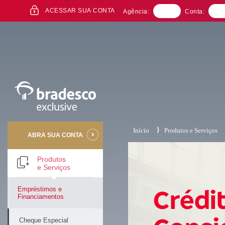
Ir
ACESSAR SUA CONTA
Agência:
Conta:
para
o
conteúdo
Ir
para
a
Pesquisa
Ir
para
o
Navegação
Ir
para
⟩
o
Início
Produtos e Serviços
ABRA SUA CONTA
Rodapé
Mais buscados
Produtos
e Serviços
Empréstimos e
Financiamentos
Cheque Especial