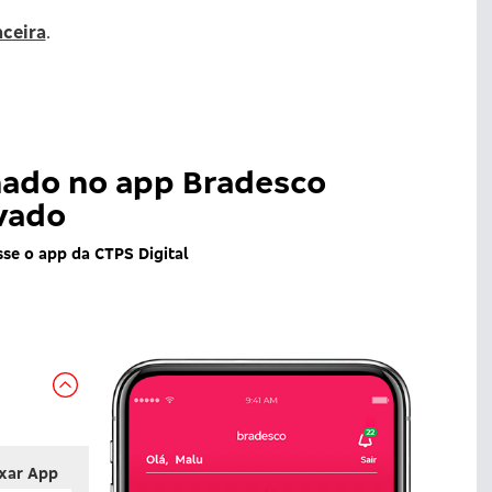
ceira
.
nado no app Bradesco
ivado
se o app da CTPS Digital
ixar App