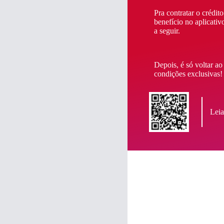
Pra contratar o crédit
benefício no aplicat
a seguir.
Depois, é só voltar ao
condições exclusivas!
Leia