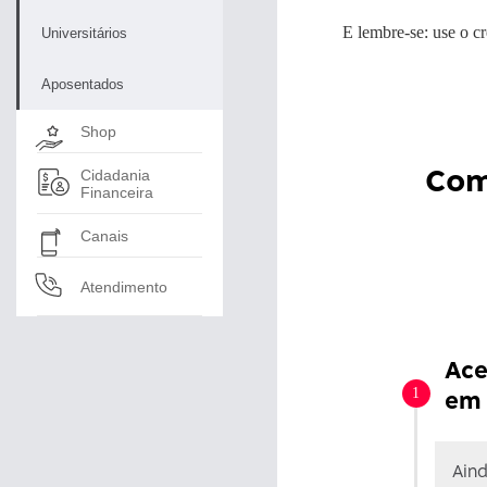
E lembre-se: use o c
Universitários
Aposentados
Shop
Com
Cidadania
Financeira
Canais
Atendimento
Ace
em 
Aind