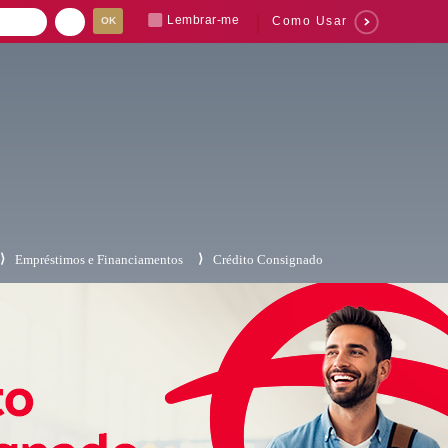
Lembrar-me
Como Usar
⟩
⟩
Empréstimos e Financiamentos
Crédito Consignado
Suas buscas rece