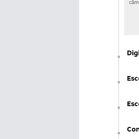
câme
Dig
Esc
Esc
Con