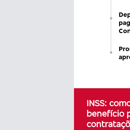
Dep
pag
Con
Pro
apr
INSS: com
benefício 
contrataç