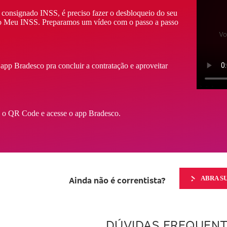
o consignado INSS, é preciso fazer o desbloqueio do seu
ivo Meu INSS. Preparamos um vídeo com o passo a passo
 app Bradesco pra concluir a contratação e aproveitar
 o QR Code e acesse o app Bradesco.
ABRA S
Ainda não é correntista?
DÚVIDAS FREQUEN