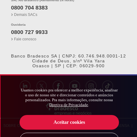
SAC Alô Bradesco (Atendimento 24 horas)
0800 704 8383
Demais SACs
Ouvidoria
0800 727 9933
Fale conosco
Banco Bradesco SA | CNPJ: 60.746.948.0001-12
Cidade de Deus, s/nº Vila Yara
Osasco | SP | CEP: 06029-900
Usamos cookies pra oferecer a melhor experiência, analisar
o uso de nosso site e direcionar conteúdos e anúncios
personalizados. Pra mais informações, consulte nossa
Diretiva de Privacidade
.
Aceitar cookies
SOBRE O BRADESCO
|
BRADESCO EXPLICA
|
BRADESCO IMPRENSA
|