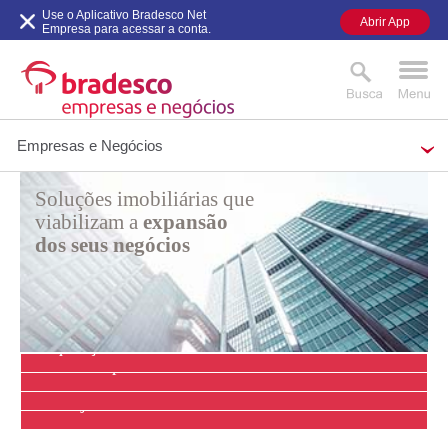
Use o Aplicativo Bradesco Net
Abrir App
Empresa para acessar a conta.
Empresas e Negócios
Soluções imobiliárias que
MAIS BUSCADOS
SUAS BUSCAS RECENTES
viabilizam a
expansão
dos seus negócios
Aquisição
de Imóvel
Plano
Empresário
Plano
Piloto
Planejar de Decorar