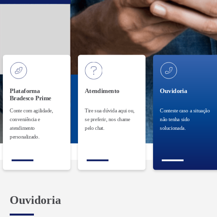
Cartões
Financiamentos
Investimen
Plataforma
Atendimento
Ouvidoria
Bradesco Prime
Conte com agilidade,
Tire sua dúvida aqui ou,
Conteste caso a situação
conveniência e
se preferir, nos chame
não tenha sido
atendimento
pelo chat.
solucionada.
personalizado.
Ouvidoria