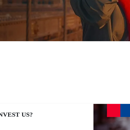
entos
Investimentos
NVEST US?