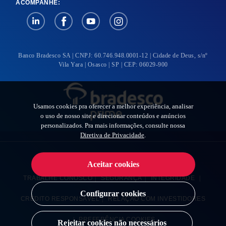
ACOMPANHE:
Banco Bradesco SA | CNPJ: 60.746.948.0001-12 | Cidade de Deus, s/nº
Vila Yara | Osasco | SP | CEP: 06029-900
Usamos cookies pra oferecer a melhor experiência, analisar
o uso de nosso site e direcionar conteúdos e anúncios
personalizados. Pra mais informações, consulte nossa
Diretiva de Privacidade
.
BRADESCO EXPLICA
|
BRADESCO IMPRENSA
|
Aceitar cookies
TRABALHE CONOSCO
|
SEGURANÇA
|
INTEGRIDADE
|
Configurar cookies
CRÉDITO RESPONSÁVEL
|
RELAÇÃO COM INVESTIDORES
|
PREFERÊNCIA COOKIES
Rejeitar cookies não necessários