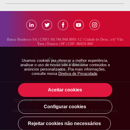
Banco Bradesco SA | CNPJ: 60.746.948.0001-12 | Cidade de Deus, s/nº
Vila
Yara | Osasco | SP | CEP: 06029-900
Usamos cookies pra oferecer a melhor experiência,
analisar o uso de nosso site e direcionar conteúdos e
anúncios personalizados. Pra mais informações,
consulte nossa
Diretiva de Privacidade
.
Aceitar cookies
BRADESCO EXPLICA
|
BRADESCO IMPRENSA
|
TRABALHE CONOSCO
|
SEGURANÇA
|
INTEGRIDADE
|
Configurar cookies
CRÉDITO RESPONSÁVEL
|
RELAÇÃO COM INVESTIDORES
|
PREFERÊNCIA COOKIES
Rejeitar cookies não necessários