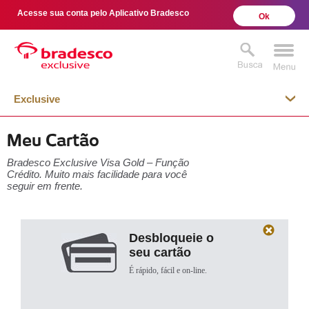
Acesse sua conta pelo Aplicativo Bradesco
Ok
Exclusive
Meu Cartão
MAIS BUSCADOS
SUAS BUSCAS
Bradesco Exclusive Visa Gold – Função
RECENTES
Crédito. Muito mais facilidade para você
seguir em frente.
Desbloqueie o
seu cartão
É rápido, fácil e on-line.