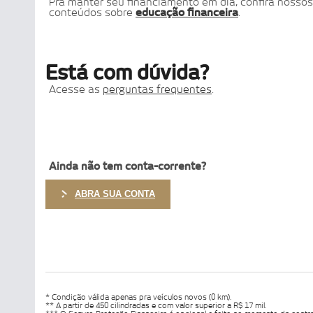
Pra manter seu financiamento em dia, confira nossos
conteúdos sobre
educação financeira
.
Está com dúvida?
Acesse as
perguntas frequentes
.
Ainda não tem conta-corrente?
ABRA SUA CONTA
* Condição válida apenas pra veículos novos (0 km).
** A partir de 450 cilindradas e com valor superior a R$ 17 mil.