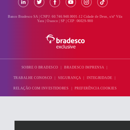
Banco Bradesco SA | CNPJ: 60.746.948.0001-12
Cidade de Deus, s/nº Vila
Yara | Osasco | SP | CEP: 06029-900
SOBRE O BRADESCO
|
BRADESCO IMPRENSA
|
TRABALHE CONOSCO
|
SEGURANÇA
|
INTEGRIDADE
|
RELAÇÃO COM INVESTIDORES
|
PREFERÊNCIA COOKIES