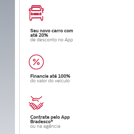
SEPARAMOS PARA VOCÊ
Antecipação
Renegoc
Imposto de
Bradesco
de
renda
Explica
Dívidas
Seu novo carro com
até 20%
de desconto no App
Financie até 100%
do valor do veículo
Contrate pelo App
Bradesco*
ou na agência