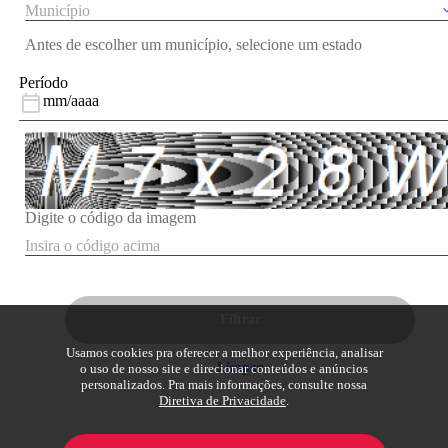
Antes de escolher um município, selecione um estado
Período
mm/aaaa
Digite o código da imagem
Filtrar
Usamos cookies pra oferecer a melhor experiência, analisar
Limpar
o uso de nosso site e direcionar conteúdos e anúncios
personalizados. Pra mais informações, consulte nossa
Diretiva de Privacidade
.