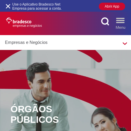
Use o Aplicativo Bradesco Net
Abrir App
Empresa para acessar a conta.
Empresas e Negócios
MAIS BUSCADOS
SUAS BUSCAS
RECENTES
ÓRGÃOS
PÚBLICOS