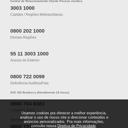
Central de Relacionamento Cliente Pessoa Jurídica
3003 1000
Capitais / Regiões Metropolitanas
0800 202 1000
Demais Regiões
55 11 3003 1000
Acesso do Exterior
0800 722 0099
Deficiência Auditiva/fala
SAC Alô Bradesco (Atendimento 24 horas)
0800 704 8383
Demais SACs
Usamos cookies pra oferecer a melhor experiência,
analisar o uso de nosso site e direcionar conteúdos e
Ouvidoria
anúncios personalizados. Pra mais informações,
consulte nossa
Diretiva de Privacidade
.
0800 727 9933