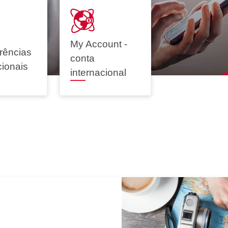
My Account -
rências
o
Renegociação de
conta
cionais
Dívidas
internacional