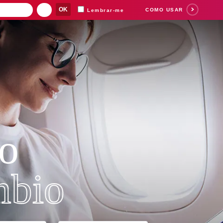
COMO USAR
Lembrar-me
o
bio
Separamos para você