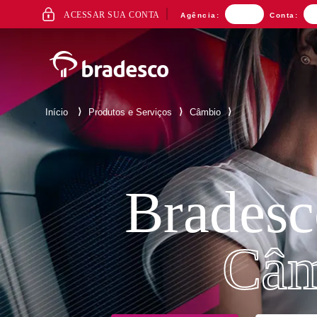
ACESSO
ACESSAR SUA CONTA
Agência:
Conta:
AO
INTERNET
BANKING
⟩
⟩
⟩
Início
Produtos e Serviços
Câmbio
Mais buscados
Bradesc
Câm