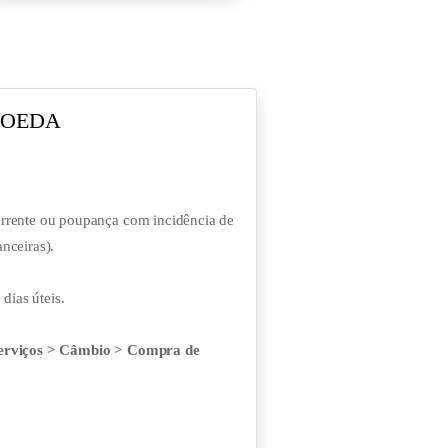
MOEDA
orrente ou poupança com incidência de
nceiras).
 dias úteis.
erviços > Câmbio > Compra de