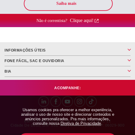
Saiba mais
Clique aqui!
Não é correntista?
INFORMAÇÕES ÚTEIS
FONE FÁCIL, SAC E OUVIDORIA
BIA
ACOMPANHE:
Usamos cookies pra oferecer a melhor experiência,
analisar o uso de nosso site e direcionar conteúdos e
anúncios personalizados. Pra mais informações,
Banco Bradesco SA | CNPJ: 60.746.948.0001-12
consulte nossa
Diretiva de Privacidade
.
Cidade De Deus, S/nº Vila Yara | Osasco | SP | CEP: 06029-900