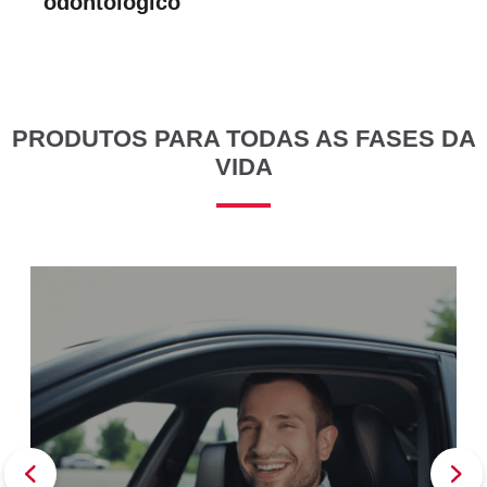
odontológico
SEPARAMOS PARA VOCÊ
Antecipação
Renegoc
Imposto de
Bradesco
de
renda
Explica
Dívidas
PRODUTOS PARA TODAS AS FASES DA
VIDA