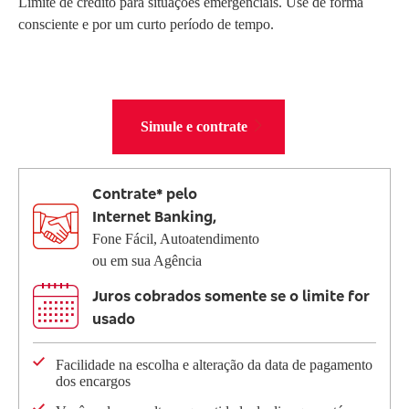
Limite de crédito para situações emergenciais. Use de forma
SEPARAMOS PARA VOCÊ
consciente e por um curto período de tempo.
Antecipação
Bradesco
Renegocia
Imposto de renda
Explica
Dívidas
Simule e contrate
Contrate* pelo
Internet Banking,
Fone Fácil, Autoatendimento
ou em sua Agência
Juros cobrados somente se o limite for
usado
Facilidade na escolha e alteração da data de pagamento
dos encargos