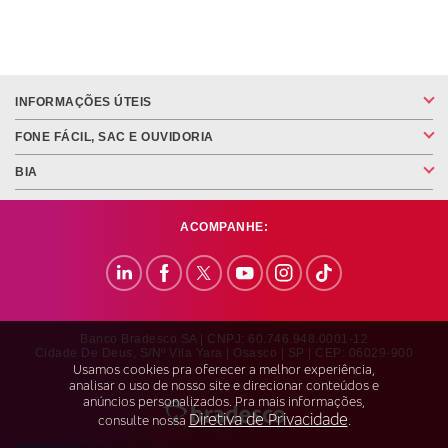
INFORMAÇÕES ÚTEIS
FONE FÁCIL, SAC E OUVIDORIA
BIA
ACOMPANHE:
Banco Bradesco SA | CNPJ: 60.746.948.0001-12
Cidade De Deus, S/nº Vila Yara | Osasco | SP | CEP: 06029-900
Usamos cookies pra oferecer a melhor experiência,
analisar o uso de nosso site e direcionar conteúdos e
anúncios personalizados. Pra mais informações,
Diretiva de Privacidade
consulte nossa
.