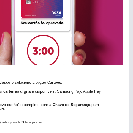
Cartões
Inves
desco
e selecione a opção
Cartões
.
as
carteiras digitais
disponíveis: Samsung Pay, Apple Pay
novo cartão* e complete com a
Chave de Segurança
para
ira.
guarde o prazo de 24 horas para uso