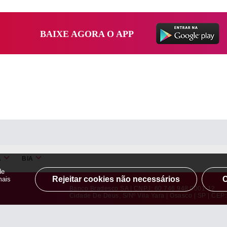
BAIXE AGORA O APP
A
BIA
de
Rejeitar cookies não necessários
C
mais
Banco Bradesco SA | CNPJ: 60.746.948.0001-12
Cidade De Deus, S/nº Vila Yara | Osasco | SP | CEP