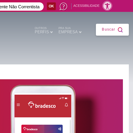
.
ACESSIBILIDADE
Fechar
OUTROS
PRA SUA
Buscar
PERFIS
EMPRESA
ntes