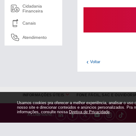
Cidadania
Financeira
Canais
Atendimento
Voltar
INFORMAÇÕES ÚTEIS
FONE FÁCIL, SAC E OUVIDORI
Usamos cookies pra oferecer a melhor experiência, analisar o uso 
nosso site e direcionar conteúdos e anúncios personalizados. Pra 
informações, consulte nossa
Diretiva de Privacidade
.
ACOMPANHE: