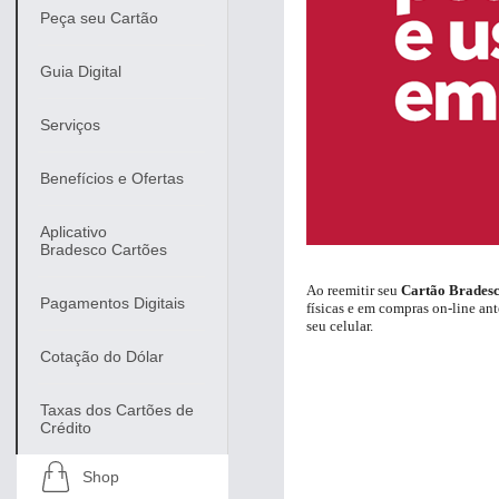
Peça seu Cartão
Separamos para você
Guia Digital
Serviços
Bradesc
Benefícios e Ofertas
Antecipação Imposto de renda
Explica
Aplicativo
Bradesco Cartões
Ao reemitir seu
Cartão Brades
Pagamentos Digitais
físicas e em compras on-line ant
seu celular.
Cotação do Dólar
Taxas dos Cartões de
Crédito
Shop