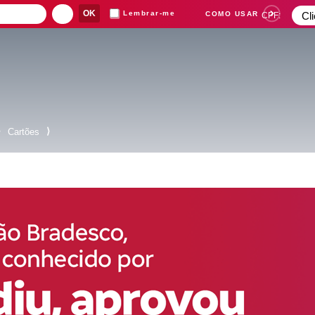
Lembrar-me
COMO USAR
CPF:
⟩
⟩
Cartões
Suas buscas rece