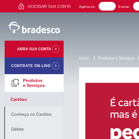
ACESSAR SUA CONTA
Agência:
Conta:
ABRA SUA CONTA
⟩
Início
Produtos e Serviços
CONTRATE ON-LINE
Mais buscados
Produtos
e Serviços
Cartões
Conheça os Cartões
Débito