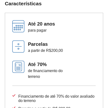
Características
SEPARAMOS PARA VOCÊ
Antecipação
Renegoc
Imposto de
Bradesco
de
Até
20 anos
renda
Explica
Dívidas
para pagar
Parcelas
a partir de
R$200,00
Até 70%
de financiamento do
terreno
Financiamento de até 70% do valor avaliado
do terreno