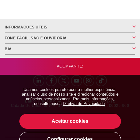
INFORMAÇÕES ÚTEIS
FONE FÁCIL, SAC E OUVIDORIA
BIA
ACOMPANHE:
Usamos cookies pra oferecer a melhor experiência,
analisar o uso de nosso site e direcionar conteúdos e
anúncios personalizados. Pra mais informações,
Banco Bradesco SA | CNPJ: 60.746.948.0001-12
consulte nossa
Diretiva de Privacidade
.
Cidade De Deus, S/nº Vila Yara | Osasco | SP | CEP: 06029-900
Aceitar cookies
Configurar cookies