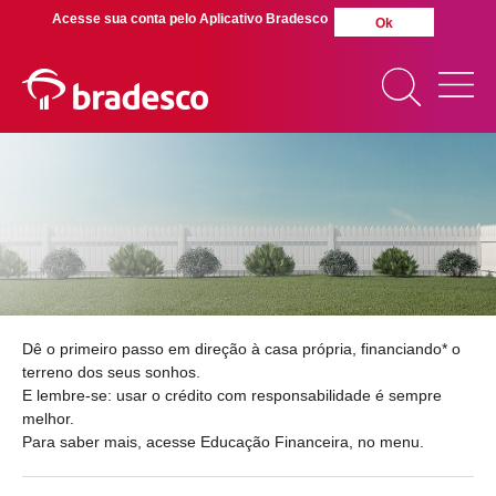
Acesse sua conta pelo Aplicativo Bradesco
Ok
Crédito
Imobiliário
Aquisição de
Lote Urbano
MAIS BUSCADOS
SUAS BUSCAS
RECENTES
Dê o primeiro passo em direção à casa própria, financiando* o
terreno dos seus sonhos.
E lembre-se: usar o crédito com responsabilidade é sempre
melhor.
Para saber mais, acesse Educação Financeira, no menu.