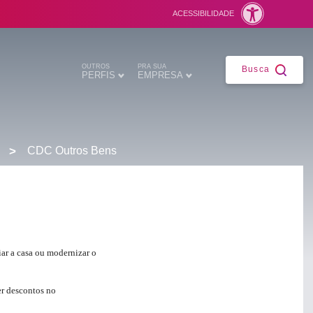
ACESSIBILIDADE
Fechar
OUTROS
PRA SUA
Busca
PERFIS
EMPRESA
>
CDC Outros Bens
ntes
iar a casa ou modernizar o
er descontos no