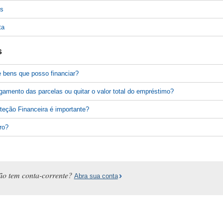
s
ta
s
e bens que posso financiar?
gamento das parcelas ou quitar o valor total do empréstimo?
teção Financeira é importante?
ro?
ão tem conta-corrente?
Abra sua conta