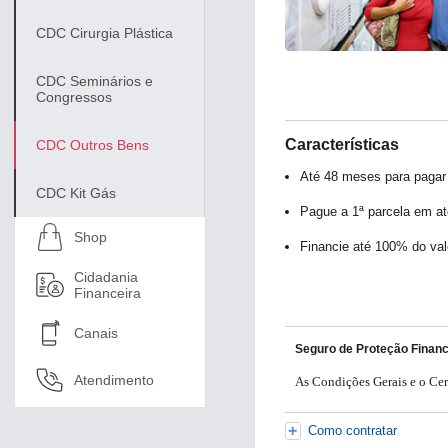
Separamos para você
CDC Cirurgia Plástica
CDC Seminários e
Congressos
Características
CDC Outros Bens
Bradesc
Antecipação Imposto de renda
Explica
Até 48 meses para pagar
CDC Kit Gás
Pague a 1ª parcela em at
Shop
Financie até 100% do va
Cidadania
Financeira
Canais
Seguro de Proteção Financ
Atendimento
As Condições Gerais e o Cer
Como contratar