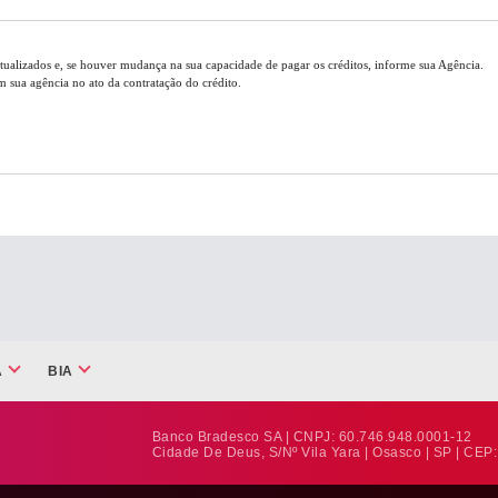
tualizados e, se houver mudança na sua capacidade de pagar os créditos, informe sua Agência.
 sua agência no ato da contratação do crédito.
A
BIA
Banco Bradesco SA | CNPJ: 60.746.948.0001-12
Cidade De Deus, S/nº Vila Yara | Osasco | SP | CEP