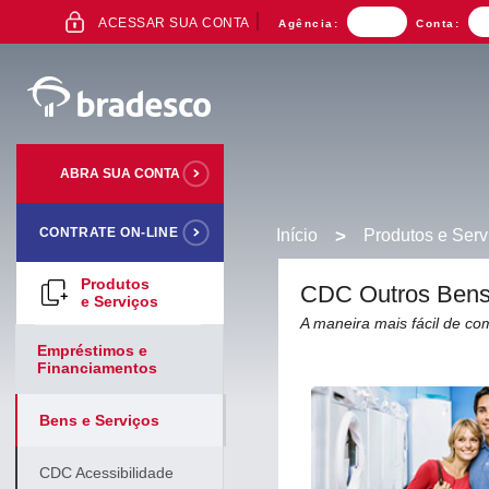
ACESSO
ACESSAR SUA CONTA
Agência:
Conta:
AO
INTERNET
BANKING
ABRA SUA CONTA
CONTRATE ON-LINE
Início
>
Produtos e Serv
Mais buscados
Produtos
CDC Outros Ben
e Serviços
A maneira mais fácil de co
Empréstimos e
Financiamentos
Bens e Serviços
CDC Acessibilidade