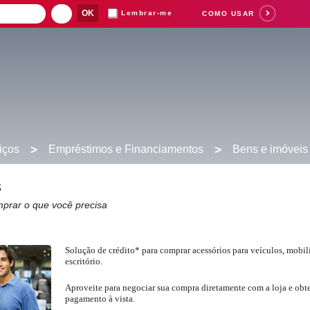
Lembrar-me
COMO USAR
iços
>
Empréstimos e Financiamentos
>
Bens e imóveis
Suas buscas rece
s
mprar o que você precisa
Solução de crédito* para comprar acessórios para veículos, mobil
escritório.
Aproveite para negociar sua compra diretamente com a loja e obt
pagamento à vista.