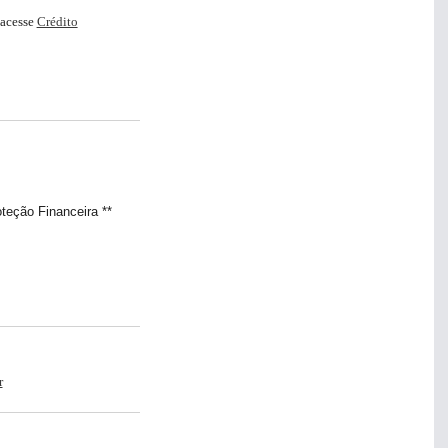
 acesse
Crédito
Cartões
Inves
teção Financeira **
r