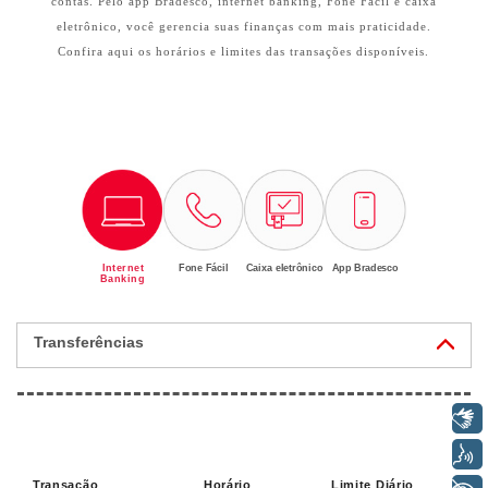
contas. Pelo app Bradesco, internet banking, Fone Fácil e caixa
SEPARAMOS PARA VOCÊ
eletrônico, você gerencia suas finanças com mais praticidade.
Confira aqui os horários e limites das transações disponíveis.
Antecipação
Renegoc
Imposto de
Bradesco
de
renda
Explica
Dívidas
Internet
Fone Fácil
Caixa eletrônico
App Bradesco
Banking
Transferências
Libras
Voz
Transação
Horário
Limite Diário