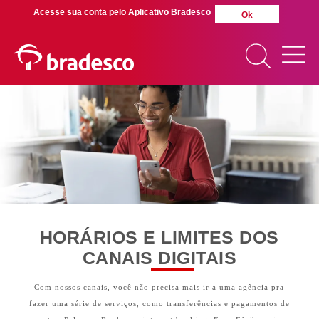
Acesse sua conta pelo Aplicativo Bradesco
Ok
>
>
Início
Canais
Horários e Limites
MAIS BUSCADOS
SUAS BUSCAS
RECENTES
HORÁRIOS E LIMITES DOS
CANAIS DIGITAIS
Com nossos canais, você não precisa mais ir a uma agência pra
fazer uma série de serviços, como transferências e pagamentos de