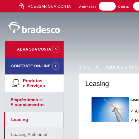
ACESSO
ACESSAR SUA CONTA
Agência:
Conta:
AO
INTERNET
BANKING
ABRA SUA CONTA
CONTRATE ON-LINE
Início
>
Produtos e Serv
Mais buscados
Produtos
Leasing
e Serviços
Empréstimos e
Leas
Financiamentos
Ar
Leasing
Pr
Leasing Ambiental