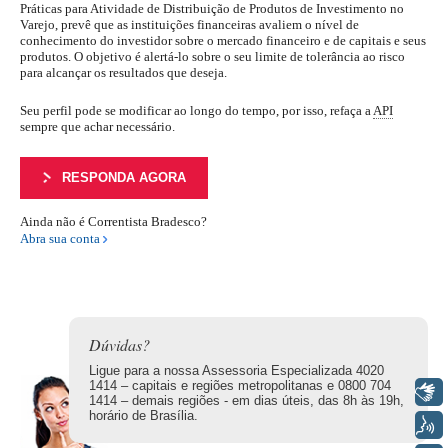
Práticas para Atividade de Distribuição de Produtos de Investimento no
SEPARAMOS PARA VOCÊ
Varejo, prevê que as instituições financeiras avaliem o nível de
conhecimento do investidor sobre o mercado financeiro e de capitais e seus
produtos. O objetivo é alertá-lo sobre o seu limite de tolerância ao risco
Antecipação
Renegoc
para alcançar os resultados que deseja.
Imposto de
Bradesco
de
renda
Explica
Dívidas
Seu perfil pode se modificar ao longo do tempo, por isso, refaça a
API
sempre que achar necessário.
RESPONDA AGORA
Ainda não é Correntista Bradesco?
Abra sua conta
Dúvidas?
Ligue para a nossa Assessoria Especializada 4020
1414 – capitais e regiões metropolitanas e 0800 704
Libras
1414 – demais regiões - em dias úteis, das 8h às 19h,
horário de Brasília.
Voz