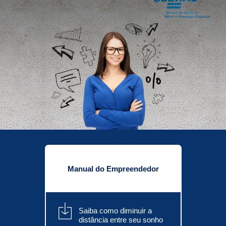
SEPARAMOS PARA VOCÊ
Antecipação
Renegoc
Imposto de
Bradesco
de
renda
Explica
Dívidas
Manual do Empreendedor
Saiba como diminuir a
distância entre seu sonho