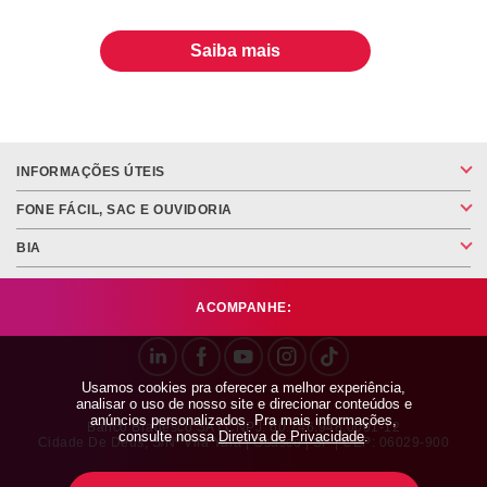
Saiba mais
INFORMAÇÕES ÚTEIS
FONE FÁCIL, SAC E OUVIDORIA
BIA
ACOMPANHE:
Usamos cookies pra oferecer a melhor experiência,
analisar o uso de nosso site e direcionar conteúdos e
anúncios personalizados. Pra mais informações,
Banco Bradesco SA | CNPJ: 60.746.948.0001-12
consulte nossa
Diretiva de Privacidade
.
Cidade De Deus, S/nº Vila Yara | Osasco | SP | CEP: 06029-900