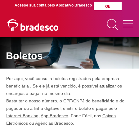
Acesse sua conta pelo Aplicativo Bradesco
Ok
Boletos
MAIS BUSCADOS
SUAS BUSCAS
RECENTES
Por aqui, você consulta boletos registrados pela empresa
beneficiária . Se ele já está vencido, é possível atualizar os
encargos e pagar no mesmo dia.
Basta ter o nosso número, o CPF/CNPJ do beneficiário e do
pagador ou a linha digitável, emitir o boleto e pagar pelo
Internet Banking,
App Bradesco
, Fone Fácil, nos
Caixas
Eletrônicos
ou
Agências Bradesco
.