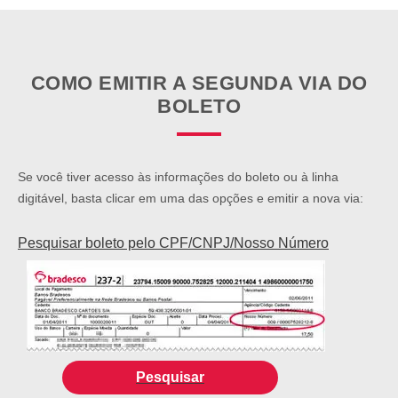
SEPARAMOS PARA VOCÊ
Antecipação
Renegoc
Imposto de
Bradesco
de
COMO EMITIR A SEGUNDA VIA DO
renda
Explica
Dívidas
BOLETO
Se você tiver acesso às informações do boleto ou à linha
digitável, basta clicar em uma das opções e emitir a nova via:
Pesquisar boleto pelo CPF/CNPJ/Nosso Número
Pesquisar