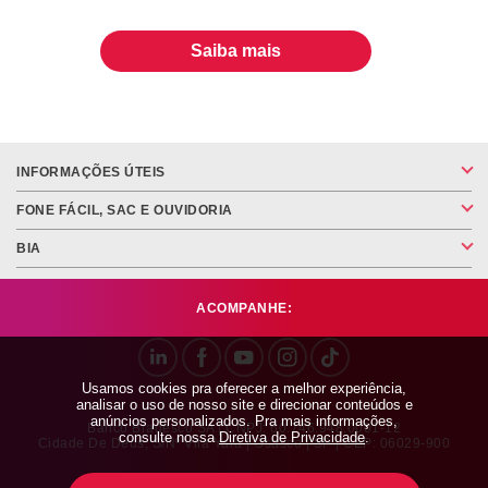
Saiba mais
INFORMAÇÕES ÚTEIS
FONE FÁCIL, SAC E OUVIDORIA
BIA
ACOMPANHE:
Usamos cookies pra oferecer a melhor experiência,
analisar o uso de nosso site e direcionar conteúdos e
anúncios personalizados. Pra mais informações,
Banco Bradesco SA | CNPJ: 60.746.948.0001-12
consulte nossa
Diretiva de Privacidade
.
Cidade De Deus, S/nº Vila Yara | Osasco | SP | CEP: 06029-900