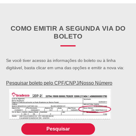
SEPARAMOS PARA VOCÊ
Antecipação
Renegoc
Imposto de
Bradesco
de
COMO EMITIR A SEGUNDA VIA DO
renda
Explica
Dívidas
BOLETO
Se você tiver acesso às informações do boleto ou à linha
digitável, basta clicar em uma das opções e emitir a nova via:
Pesquisar boleto pelo CPF/CNPJ/Nosso Número
Pesquisar