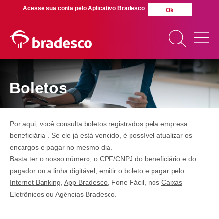
Acesse sua conta pelo Aplicativo Bradesco
Ok
Boletos
MAIS BUSCADOS
SUAS BUSCAS
RECENTES
Por aqui, você consulta boletos registrados pela empresa
beneficiária . Se ele já está vencido, é possível atualizar os
encargos e pagar no mesmo dia.
Basta ter o nosso número, o CPF/CNPJ do beneficiário e do
pagador ou a linha digitável, emitir o boleto e pagar pelo
Internet Banking,
App Bradesco
, Fone Fácil, nos
Caixas
Eletrônicos
ou
Agências Bradesco
.