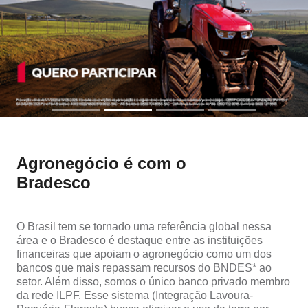
SEPARAMOS PARA VOCÊ
Antecipação
Renegoc
Imposto de
Bradesco
de
renda
Explica
Dívidas
Agronegócio é com o
Bradesco
O Brasil tem se tornado uma referência global nessa
área e o Bradesco é destaque entre as instituições
financeiras que apoiam o agronegócio como um dos
bancos que mais repassam recursos do BNDES* ao
setor. Além disso, somos o único banco privado membro
da rede ILPF. Esse sistema (Integração Lavoura-