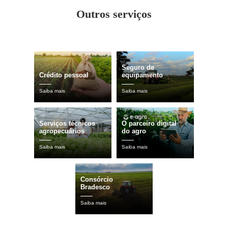
Outros serviços
Seguro de
Crédito pessoal
equipamento
Saiba mais
Saiba mais
Serviços técnicos
O parceiro digital
agropecuários
do agro
Saiba mais
Saiba mais
Consórcio
Bradesco
Saiba mais