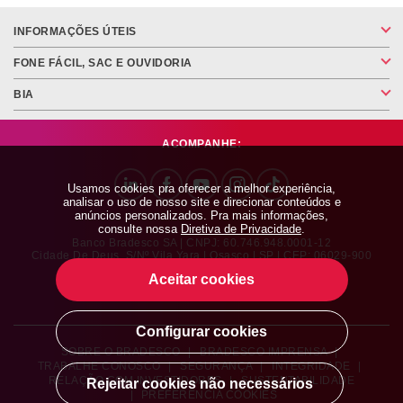
INFORMAÇÕES ÚTEIS
FONE FÁCIL, SAC E OUVIDORIA
BIA
ACOMPANHE:
Usamos cookies pra oferecer a melhor experiência,
analisar o uso de nosso site e direcionar conteúdos e
anúncios personalizados. Pra mais informações,
consulte nossa
Diretiva de Privacidade
.
Banco Bradesco SA | CNPJ: 60.746.948.0001-12
Cidade De Deus, S/nº Vila Yara | Osasco | SP | CEP: 06029-900
Aceitar cookies
Configurar cookies
SOBRE O BRADESCO
|
BRADESCO IMPRENSA
|
TRABALHE CONOSCO
|
SEGURANÇA
|
INTEGRIDADE
|
RELAÇÃO COM INVESTIDORES
|
SUSTENTABILIDADE
Rejeitar cookies não necessários
|
PREFERÊNCIA COOKIES